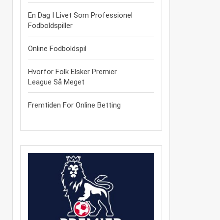
En Dag I Livet Som Professionel
Fodboldspiller
Online Fodboldspil
Hvorfor Folk Elsker Premier
League Så Meget
Fremtiden For Online Betting