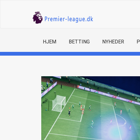
Skip
to
content
HJEM
BETTING
NYHEDER
P