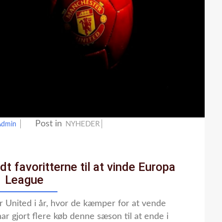
Post in
NYHEDER
Admin
t favoritterne til at vinde Europa
League
r United i år, hvor de kæmper for at vende
har gjort flere køb denne sæson til at ende i