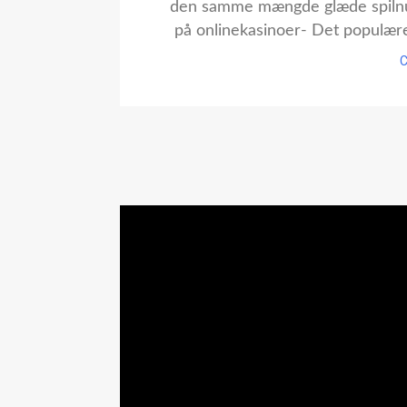
den samme mængde glæde spilnu bo
på onlinekasinoer- Det populæ
C