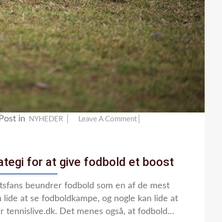
Post in
On
NYHEDER
Leave A Comment
FIFA
Lancerer
Global
ategi for at give fodbold et boost
Strategi
For
rtsfans beundrer fodbold som en af de mest
At
lide at se fodboldkampe, og nogle kan lide at
Give
ner tennislive.dk. Det menes også, at fodbold…
Fodbold