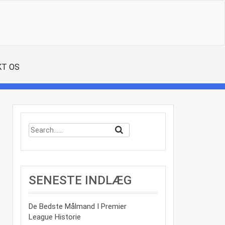
T OS
SENESTE INDLÆG
De Bedste Målmand I Premier
League Historie