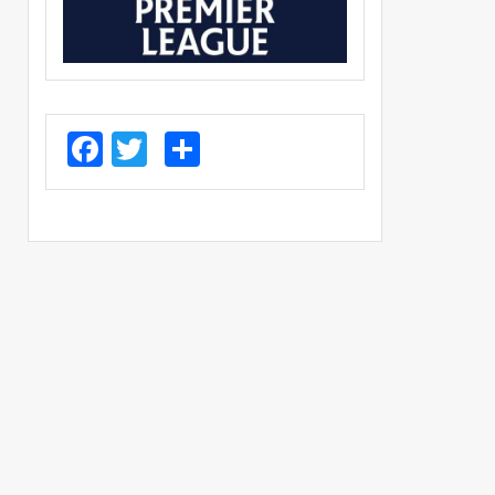
Facebook
Twitter
Share